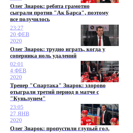
Олег Знарок: ребята грамотно
сыграли против "Ак Барса", поэтому
все получилось
23:27
20 ФЕВ
2020
Олег Знарок: трудно играть, когда у
соперника ноль удалений
02:01
4 ФЕВ
2020
Тренер "Спартака" Знарок: здорово
отыграли третий период в матче с
"Куньлунем"
23:05
27 ЯНВ
2020
Олег Знарок: пропустили глупый гол,