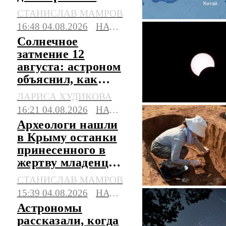
прогнозы погоды
СТАНИСЛАВ МАМРОВ
16:48 04.08.2026
НАУКА
Солнечное
затмение 12
августа: астроном
объяснил, как
движется лунная
ЛАРИСА ХУДИКОВА
тень
16:21 04.08.2026
НАУКА
Археологи нашли
в Крыму останки
принесенного в
жертву младенца I
века до н.э.
СТАНИСЛАВ МАМРОВ
15:39 04.08.2026
НАУКА
Астрономы
рассказали, когда