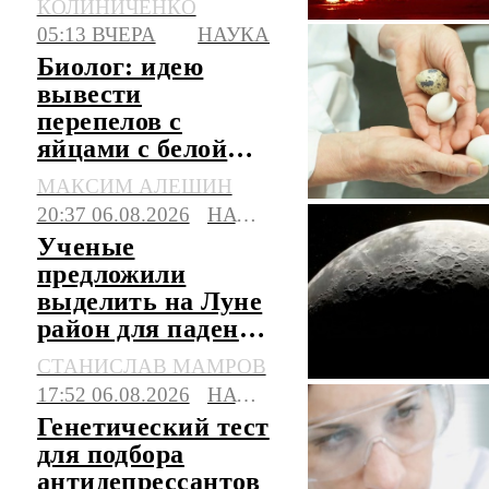
КОЛИНИЧЕНКО
млн
05:13 ВЧЕРА
НАУКА
Биолог: идею
вывести
перепелов с
яйцами с белой
скорлупой
МАКСИМ АЛЕШИН
подсказала
20:37 06.08.2026
НАУКА
случайность
Ученые
предложили
выделить на Луне
район для падения
ступеней ракет
СТАНИСЛАВ МАМРОВ
17:52 06.08.2026
НАУКА
Генетический тест
для подбора
антидепрессантов