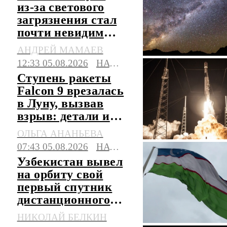
из-за светового
загрязнения стал
почти невидим
над городами
АНДРЕЙ МАМАЕВ
12:33 05.08.2026
НАУКА
Ступень ракеты
Falcon 9 врезалась
в Луну, вызвав
взрыв: детали и
мнение ученых
ОЛЬГА АНАНЬЕВА
07:43 05.08.2026
НАУКА
Узбекистан вывел
на орбиту свой
первый спутник
дистанционного
зондирования
НИКОЛАЙ БЕЛКИН