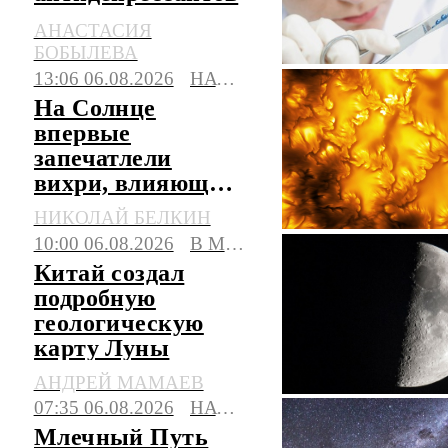
пытаются создать
АНАСТАСИЯ
в Новосибирске
БОБЫЛЕВА
13:06 06.08.2026
НАУКА
На Солнце
впервые
запечатлели
вихри, влияющие
на жизнь Земли
НИКОЛАЙ БЕЛКИН
10:00 06.08.2026
В МИРЕ
Китай создал
подробную
геологическую
карту Луны
АНДРЕЙ МАМАЕВ
07:35 06.08.2026
НАУКА
Млечный Путь