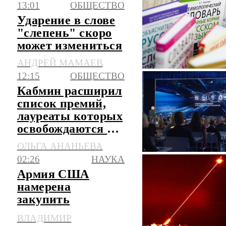
13:01
ОБЩЕСТВО
Ударение в слове
"слепень" скоро
может измениться
АНДРЕЙ МАМАЕВ
12:15
ОБЩЕСТВО
Кабмин расширил
список премий,
лауреаты которых
освобождаются от
НДФЛ
ОЛЬГА АНАНЬЕВА
02:26
НАУКА
Армия США
намерена
закупить
противодроновые
ВЛАДИМИР
лазеры на $400