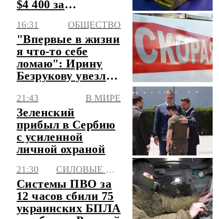
$4 400 за
тройскую унцию
16:31
ОБЩЕСТВО
"Впервые в жизни
я что-то себе
ломаю": Ирину
Безрукову увезли
в больницу
21:43
В МИРЕ
Зеленский
прибыл в Сербию
с усиленной
личной охраной
21:30
СИЛОВЫЕ СТРУКТУРЫ
Системы ПВО за
12 часов сбили 75
украинских БПЛА