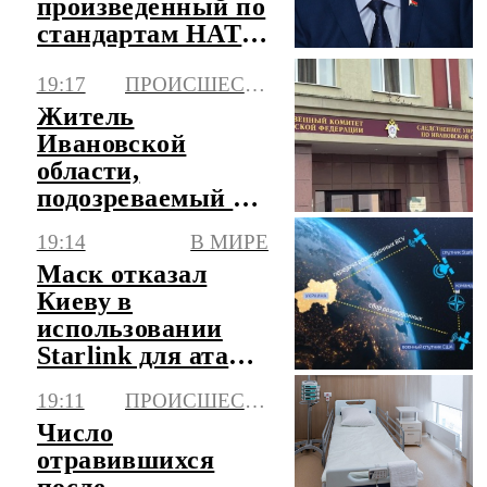
произведенный по
стандартам НАТО
бинокль в подарок
19:17
ПРОИСШЕСТВИЯ
Житель
Ивановской
области,
подозреваемый в
насилии,
19:14
В МИРЕ
скрывался более
Маск отказал
30 лет
Киеву в
использовании
Starlink для атак
вглубь России
19:11
ПРОИСШЕСТВИЯ
Число
отравившихся
после