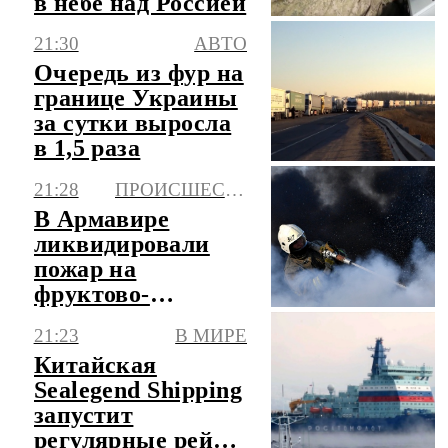
в небе над Россией
21:30
АВТО
Очередь из фур на
границе Украины
за сутки выросла
в 1,5 раза
21:28
ПРОИСШЕСТВИЯ
В Армавире
ликвидировали
пожар на
фруктово-
овощном складе
21:23
В МИРЕ
Китайская
Sealegend Shipping
запустит
регулярные рейсы