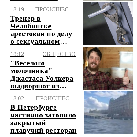
простоя морских
18:19
ПРОИСШЕСТВИЯ
портов
Тренер в
Челябинске
арестован по делу
о сексуальном
насилии над
18:12
ОБЩЕСТВО
подростком
"Веселого
молочника"
Джастаса Уолкера
выдворяют из
России
18:02
ПРОИСШЕСТВИЯ
В Петербурге
частично затопило
закрытый
плавучий ресторан