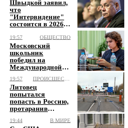
Швыдкой заявил,
что
"Интервидение"
состоится в 2026
году
19:57
ОБЩЕСТВО
Московский
школьник
победил на
Международной
олимпиаде по ИИ
19:57
ПРОИСШЕСТВИЯ
в Казахстане
Литовец
попытался
попасть в Россию,
протаранив
шлагбаумы на
19:44
В МИРЕ
КПП