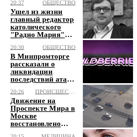
20:37
ОБЩЕСТВО
Ушел из жизни
главный редактор
католического
"Радио Мария"
Козлов-
20:30
ОБЩЕСТВО
Струтинский
В Минпромторге
рассказали о
ликвидации
последствий атак
на Wildberries
20:26
ПРОИСШЕСТВИЯ
Движение на
Проспекте Мира в
Москве
восстановлено
после аварии
20:15
МЕДИЦИНА