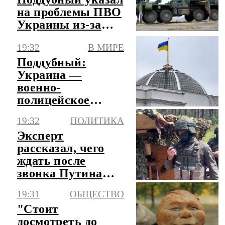
на проблемы ПВО
Украины из-за
дефицита ракет
19:32
В МИРЕ
Patriot
Поддубный:
Украина —
военно-
полицейское
государство под
19:32
ПОЛИТИКА
руководством
Эксперт
наркомана
рассказал, чего
ждать после
звонка Путина
комдиву ВДВ
19:31
ОБЩЕСТВО
"Стоит
досмотреть до