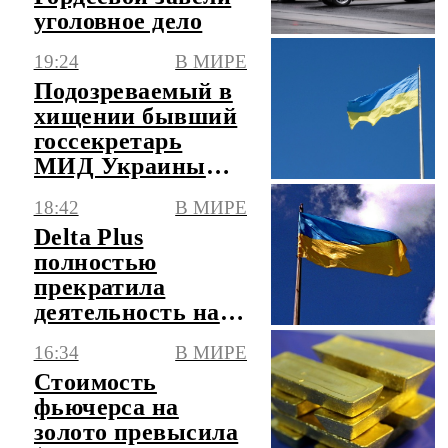
уголовное дело
19:24
В МИРЕ
Подозреваемый в
хищении бывший
госсекретарь
МИД Украины
вышел под залог
18:42
В МИРЕ
Delta Plus
полностью
прекратила
деятельность на
Украине после
16:34
В МИРЕ
пожара на складе
Стоимость
фьючерса на
золото превысила