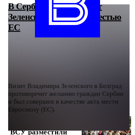
В Сербии назвали визит
Зеленского в Белград местью
ЕС
Визит Владимира Зеленского в Белград
противоречит желанию граждан Сербии
и был совершен в качестве акта мести
Евросоюзу (ЕС).
ВСУ разместили