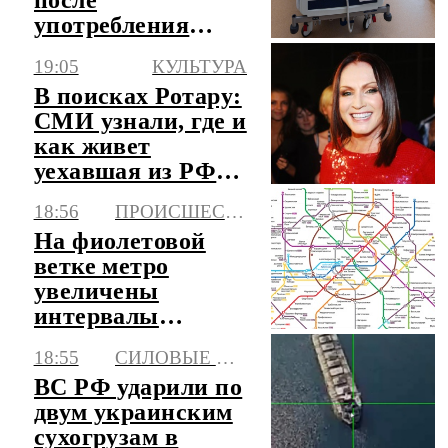
употребления
готовой пищи на
19:05
КУЛЬТУРА
Ямале
В поисках Ротару:
увеличилось до 47
СМИ узнали, где и
как живет
уехавшая из РФ
артистка
18:56
ПРОИСШЕСТВИЯ
На фиолетовой
ветке метро
увеличены
интервалы
движения из-за
18:55
СИЛОВЫЕ СТРУКТУРЫ
человека на пути
ВС РФ ударили по
двум украинским
сухогрузам в