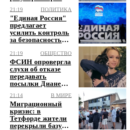
по Севморпути
21:19
ПОЛИТИКА
"Единая Россия"
предлагает
усилить контроль
за безопасностью
аттракционов
21:19
ОБЩЕСТВО
ФСИН опровергла
слухи об отказе
передавать
посылки Диане
Шурыгиной в
21:14
В МИРЕ
СИЗО
Миграционный
кризис: в
Тетфорде жители
перекрыли базу