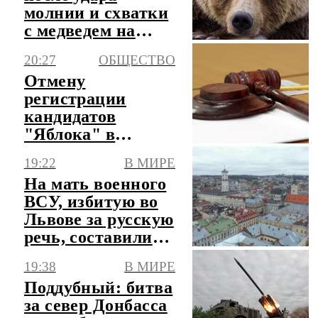
молнии и схватки
с медведем на
Алтае
20:27
ОБЩЕСТВО
Отмену
регистрации
кандидатов
"Яблока" в
Заксобрание
19:22
В МИРЕ
Карелии признали
На мать военного
законной
ВСУ, избитую во
Львове за русскую
речь, составили
протокол
19:38
В МИРЕ
Поддубный: битва
за север Донбасса