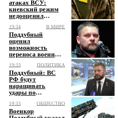
атаках ВСУ:
киевский режим
недооценил
характер россиян
19:34
В МИРЕ
Поддубный
оценил
возможность
переноса военных
производств
19:33
ПОЛИТИКА
Украины в
Поддубный: ВС
страны НАТО
РФ будут
наращивать
удары по
чувствительным
19:33
ОБЩЕСТВО
для Киева
Военкор
объектам
Поддубный указал