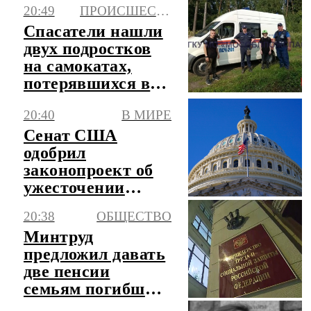
20:49
ПРОИСШЕСТВИЯ
Спасатели нашли
двух подростков
на самокатах,
потерявшихся в
лесу в Балашихе
20:40
В МИРЕ
Сенат США
одобрил
законопроект об
ужесточении
санкций в
20:38
ОБЩЕСТВО
отношении России
Минтруд
и Ирана
предложил давать
две пенсии
семьям погибших
бойцов ЧВК