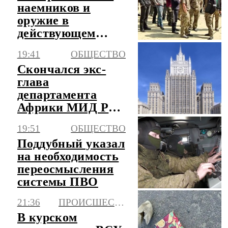
наемников и
оружие в
действующем
детском лагере
19:41
ОБЩЕСТВО
под Львовом
Скончался экс-
глава
департамента
Африки МИД РФ
Уткин
19:51
ОБЩЕСТВО
Поддубный указал
на необходимость
переосмысления
системы ПВО
21:36
ПРОИСШЕСТВИЯ
В курском