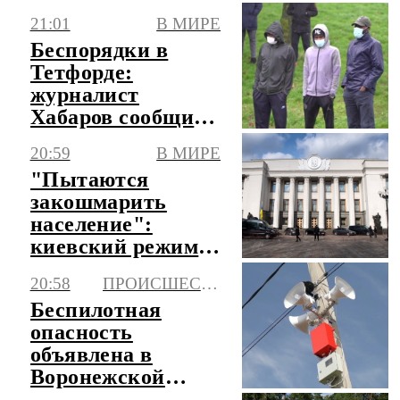
королевских ВВС
21:01
В МИРЕ
Беспорядки в
Тетфорде:
журналист
Хабаров сообщил
о мигрантских
20:59
В МИРЕ
погромах
"Пытаются
закошмарить
население":
киевский режим
сравнили с бандой
20:58
ПРОИСШЕСТВИЯ
Басаева
Беспилотная
опасность
объявлена в
Воронежской
области