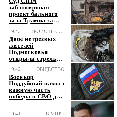
Суд США
заблокировал
проект бального
зала Трампа за
$400 млн
19:43
ПРОИСШЕСТВИЯ
Двое нетрезвых
жителей
Подмосковья
открыли стрельбу
на улице в
19:42
ОБЩЕСТВО
поселке
Военкор
Дрожжино
Поддубный назвал
важную часть
победы в СВО для
России
19:41
В МИРЕ