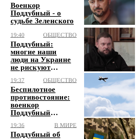
Военкор
Поддубный - о
судьбе Зеленского
19:40
ОБЩЕСТВО
Поддубный:
многие наши
люди на Украине
не рискуют
заявить о себе
19:37
ОБЩЕСТВО
Беспилотное
противостояние:
военкор
Поддубный
раскрыл, от чего
19:36
В МИРЕ
зависит исход
Поддубный об
СВО