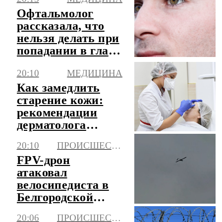
Офтальмолог
рассказала, что
нельзя делать при
попадании в глаз
соринки
20:10
МЕДИЦИНА
Как замедлить
старение кожи:
рекомендации
дерматолога
Ирины Котовой
20:10
ПРОИСШЕСТВИЯ
FPV-дрон
атаковал
велосипедиста в
Белгородской
области, он погиб
20:06
ПРОИСШЕСТВИЯ