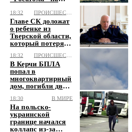
АЭС "Пакш-2"
18:32
ПРОИСШЕСТВИЯ
Главе СК доложат
о ребенке из
Тверской области,
который потерял
палец в детсаду
18:32
ПРОИСШЕСТВИЯ
В Керчи БПЛА
попал в
многоквартирный
дом, погибли два
человека и один
18:30
В МИРЕ
пострадал
На польско-
украинской
границе начался
коллапс из-за