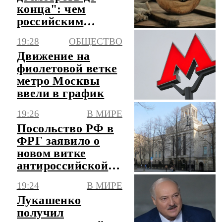
конца": чем
российским
зрителям
19:28
ОБЩЕСТВО
понравился
Движение на
фильм о Колобке
фиолетовой ветке
метро Москвы
ввели в график
19:26
В МИРЕ
Посольство РФ в
ФРГ заявило о
новом витке
антироссийской
истерии
19:24
В МИРЕ
Лукашенко
получил