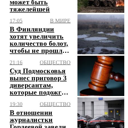
может быть
тяжелейшей
17:05
В МИРЕ
В Финляндии
хотят увеличить
количество болот,
чтобы не прошли
русские танки
21:16
ОБЩЕСТВО
Суд Подмосковья
вынес приговор 3
диверсантам,
которые подожгли
электричку
19:30
ОБЩЕСТВО
В отношении
журналистки
Гордеевой завели