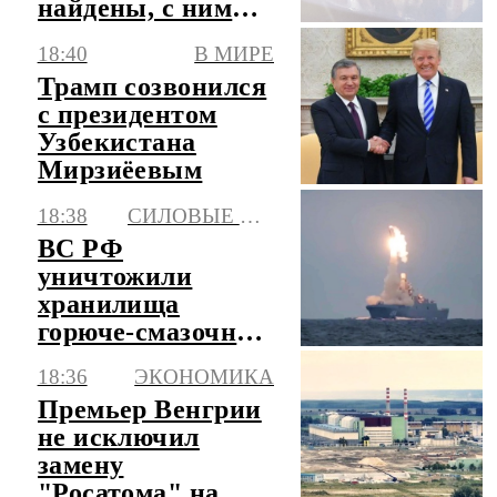
найдены, с ними
все хорошо
18:40
В МИРЕ
Трамп созвонился
с президентом
Узбекистана
Мирзиёевым
18:38
СИЛОВЫЕ СТРУКТУРЫ
ВС РФ
уничтожили
хранилища
горюче-смазочных
материалов в
18:36
ЭКОНОМИКА
Одессе
Премьер Венгрии
не исключил
замену
"Росатома" на