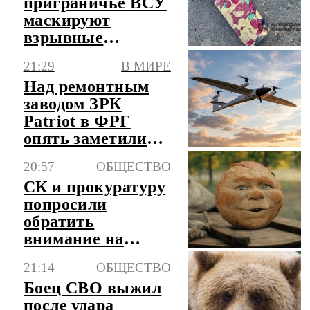
приграничье ВСУ
маскируют
взрывные
устройства под
21:29
В МИРЕ
пакеты от сока
Над ремонтным
заводом ЗРК
Patriot в ФРГ
опять заметили
дрон
20:57
ОБЩЕСТВО
СК и прокуратуру
попросили
обратить
внимание на
хейтеров фильма о
21:14
ОБЩЕСТВО
Колобке
Боец СВО выжил
после удара