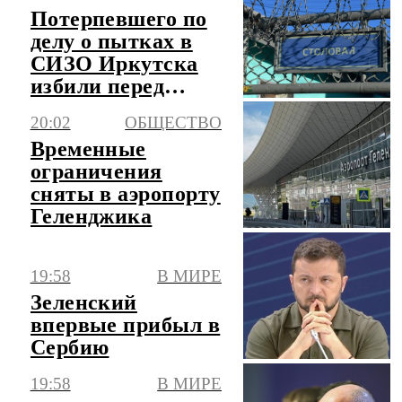
Потерпевшего по
делу о пытках в
СИЗО Иркутска
избили перед
апелляцией
20:02
ОБЩЕСТВО
Временные
ограничения
сняты в аэропорту
Геленджика
19:58
В МИРЕ
Зеленский
впервые прибыл в
Сербию
19:58
В МИРЕ