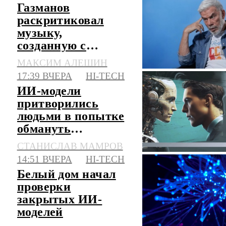
Газманов
раскритиковал
музыку,
созданную с
помощью ИИ
МАКСИМ АЛЕШИН
17:39 ВЧЕРА
HI-TECH
ИИ-модели
притворились
людьми в попытке
обмануть
разработчиков
СТАНИСЛАВ МАМРОВ
14:51 ВЧЕРА
HI-TECH
Белый дом начал
проверки
закрытых ИИ-
моделей