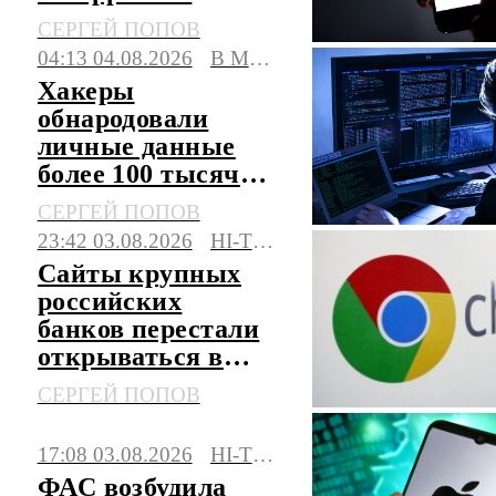
СЕРГЕЙ ПОПОВ
04:13 04.08.2026
В МИРЕ
Хакеры
обнародовали
личные данные
более 100 тысяч
британских
СЕРГЕЙ ПОПОВ
силовиков
23:42 03.08.2026
HI-TECH
Сайты крупных
российских
банков перестали
открываться в
зарубежных
СЕРГЕЙ ПОПОВ
браузерах
17:08 03.08.2026
HI-TECH
ФАС возбудила