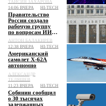
ТАИСИЯ ЗАХАРОВА
14:06 ВЧЕРА
HI-TECH
Правительство
России создало
рабочую группу
по вопросам ИИ и
авторского права
АНТОН БАЛАКИРЕВ
12:38 ВЧЕРА
HI-TECH
Американский
самолет Х-62А
автономно
перехватил цель в
АЛЕКСАНДР
воздухе при
ТЕЛЯШЕВ
помощи ИИ
11:23 ВЧЕРА
HI-TECH
Собянин сообщил
о 30 тысячах
задержанных