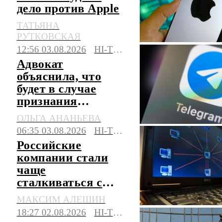
дело против Apple
ТАТЬЯНА
РУТКОВСКАЯ
12:56 03.08.2026
HI-TECH
Адвокат
объяснила, что
будет в случае
признания
Telegram
ОЛЬГА АНАНЬЕВА
экстремистским
06:35 03.08.2026
HI-TECH
Российские
компании стали
чаще
сталкиваться с
многоэтапными
МАКСИМ АЛЕШИН
веб-атаками
18:27 02.08.2026
HI-TECH