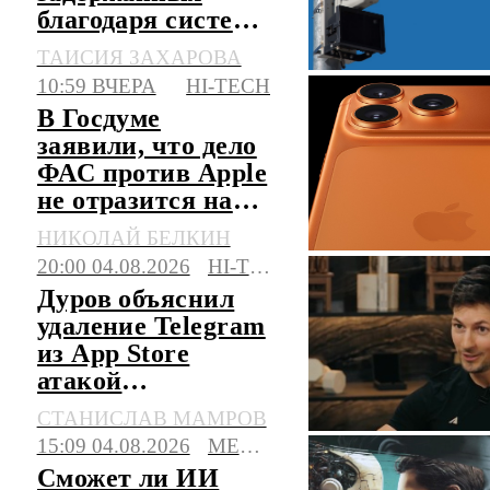
благодаря системе
распознавания
ТАИСИЯ ЗАХАРОВА
лиц
10:59 ВЧЕРА
HI-TECH
В Госдуме
заявили, что дело
ФАС против Apple
не отразится на
работе iPhone
НИКОЛАЙ БЕЛКИН
20:00 04.08.2026
HI-TECH
Дуров объяснил
удаление Telegram
из App Store
атакой
вымогателей
СТАНИСЛАВ МАМРОВ
15:09 04.08.2026
МЕДИЦИНА
Сможет ли ИИ