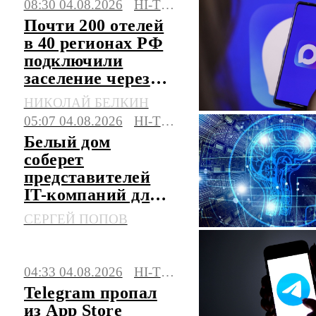
08:30 04.08.2026
HI-TECH
Почти 200 отелей
в 40 регионах РФ
подключили
заселение через
MAX
НИКОЛАЙ БЕЛКИН
05:07 04.08.2026
HI-TECH
Белый дом
соберет
представителей
IT-компаний для
обсуждения
СЕРГЕЙ ПОПОВ
безопасности ИИ
04:33 04.08.2026
HI-TECH
Telegram пропал
из App Store