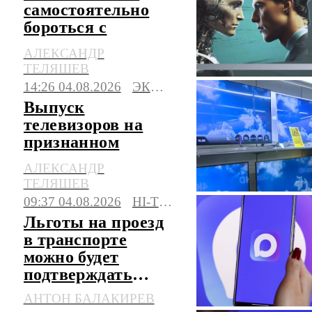
самостоятельно
бороться с
онкологией:
АЛЕКСАНДР
мнение эксперта
ТЕЛЯШЕВ
14:26 04.08.2026
ЭКОНОМИКА
Выпуск
телевизоров на
признанном
банкротом
АЛЕКСАНДР
"Кванте"
ТЕЛЯШЕВ
перезапустят
09:37 04.08.2026
HI-TECH
Льготы на проезд
в транспорте
можно будет
подтверждать
через MAX
АНТОН БАЛАКИРЕВ