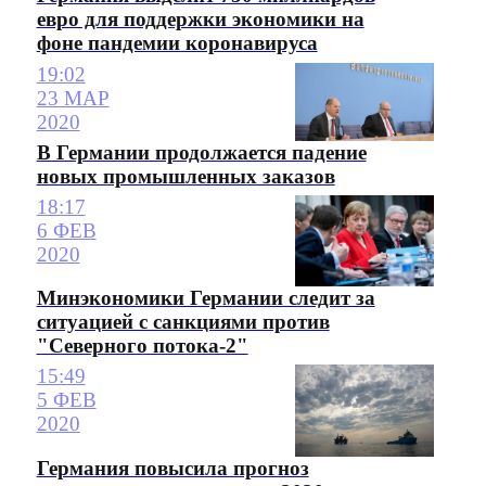
евро для поддержки экономики на
фоне пандемии коронавируса
19:02
23 МАР
2020
В Германии продолжается падение
новых промышленных заказов
18:17
6 ФЕВ
2020
Минэкономики Германии следит за
ситуацией с санкциями против
"Северного потока-2"
15:49
5 ФЕВ
2020
Германия повысила прогноз