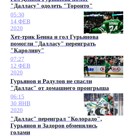
"Далласу" одолеть "Торонто"
05:30
14 ФЕВ
2020
Хет-трик Бенна и гол Гурьянова
помогли "Далласу" переиграть
"Каролину"
07:27
12 ФЕВ
2020
Гурьянов и Радулов не спасли
"Даллас" от домашнего проигрыша
06:15
30 ЯНВ
2020
"Даллас" переиграл "Колорадо",
Гурьянов и Задоров обменялись
голами