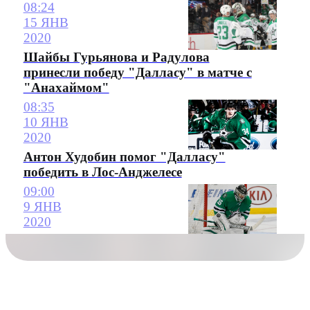
08:24
15 ЯНВ
2020
Шайбы Гурьянова и Радулова
принесли победу "Далласу" в матче с
"Анахаймом"
08:35
10 ЯНВ
2020
Антон Худобин помог "Далласу"
победить в Лос-Анджелесе
09:00
9 ЯНВ
2020