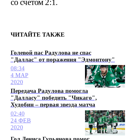
со счетом 2:1.
ЧИТАЙТЕ ТАКЖЕ
Голевой пас Радулова не спас
"Даллас" от поражения "Эдмонтону"
08:34
4 МАР
2020
Передача Радулова помогла
"Далласу" победить "Чикаго",
Худобин – первая звезда матча
02:40
24 ФЕВ
2020
Гол Дениса Гурьянова помог