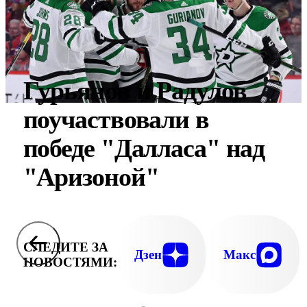
Гурьянов и Радулов
поучаствовали в
победе "Далласа" над
"Аризоной"
СЛЕДИТЕ ЗА
Дзен
Макс
НОВОСТЯМИ: