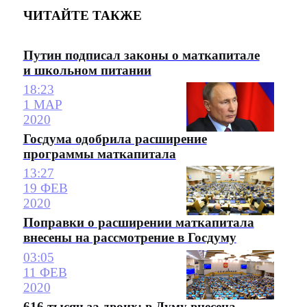
ЧИТАЙТЕ ТАКЖЕ
Путин подписал законы о маткапитале
и школьном питании
18:23
1 МАР
2020
Госдума одобрила расширение
программы маткапитала
13:27
19 ФЕВ
2020
Поправки о расширении маткапитала
внесены на рассмотрение в Госдуму
03:05
11 ФЕВ
2020
616 тысяч за двоих: в Думу внесена