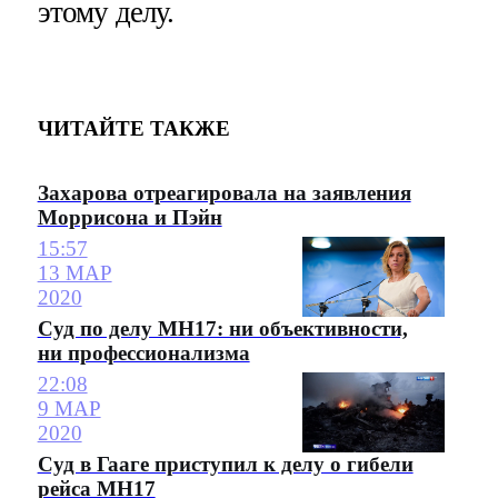
этому делу.
ЧИТАЙТЕ ТАКЖЕ
Захарова отреагировала на заявления
Моррисона и Пэйн
15:57
13 МАР
2020
Суд по делу MH17: ни объективности,
ни профессионализма
22:08
9 МАР
2020
Суд в Гааге приступил к делу о гибели
рейса MH17