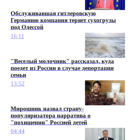
Обслуживавшая гитлеровскую
Германию компания теряет сухогрузы
под Одессой
16:11
"Веселый молочник" рассказал, куда
поедет из России в случае депортации
семьи
13:52
Мирошник назвал страну-
популяризатора нарратива о
"похищении" Россией детей
04:44