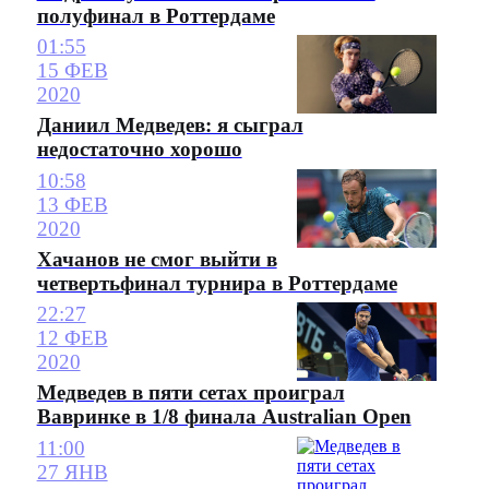
полуфинал в Роттердаме
01:55
15 ФЕВ
2020
Даниил Медведев: я сыграл
недостаточно хорошо
10:58
13 ФЕВ
2020
Хачанов не смог выйти в
четвертьфинал турнира в Роттердаме
22:27
12 ФЕВ
2020
Медведев в пяти сетах проиграл
Вавринке в 1/8 финала Australian Open
11:00
27 ЯНВ