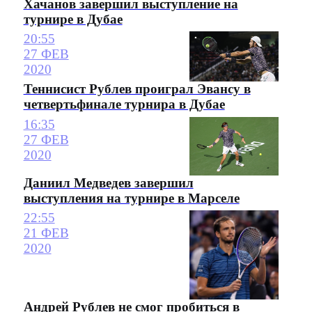
Хачанов завершил выступление на
турнире в Дубае
20:55
27 ФЕВ
2020
Теннисист Рублев проиграл Эвансу в
четвертьфинале турнира в Дубае
16:35
27 ФЕВ
2020
Даниил Медведев завершил
выступления на турнире в Марселе
22:55
21 ФЕВ
2020
Андрей Рублев не смог пробиться в