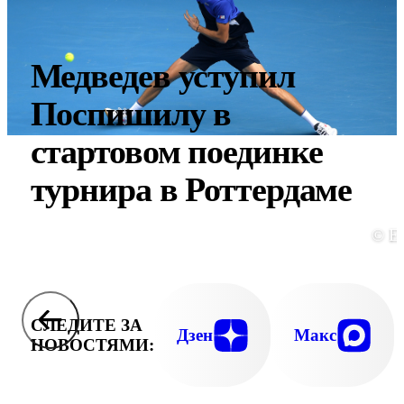
Медведев уступил
Поспишилу в
стартовом поединке
турнира в Роттердаме
© E
СЛЕДИТЕ ЗА
Дзен
Макс
НОВОСТЯМИ: