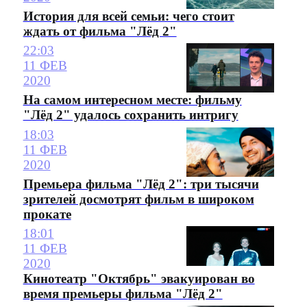
История для всей семьи: чего стоит
ждать от фильма "Лёд 2"
22:03
11 ФЕВ
2020
На самом интересном месте: фильму
"Лёд 2" удалось сохранить интригу
18:03
11 ФЕВ
2020
Премьера фильма "Лёд 2": три тысячи
зрителей досмотрят фильм в широком
прокате
18:01
11 ФЕВ
2020
Кинотеатр "Октябрь" эвакуирован во
время премьеры фильма "Лёд 2"