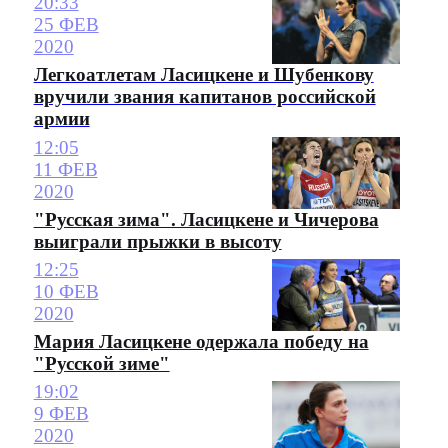
20:33
25 ФЕВ
2020
Легкоатлетам Ласицкене и Шубенкову
вручили звания капитанов российской
армии
12:05
11 ФЕВ
2020
"Русская зима". Ласицкене и Чичерова
выиграли прыжки в высоту
12:25
10 ФЕВ
2020
Мария Ласицкене одержала победу на
"Русской зиме"
19:02
9 ФЕВ
2020