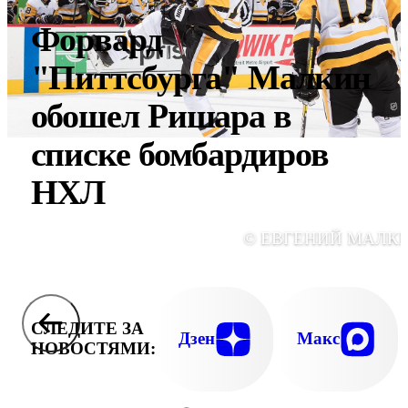
Форвард
"Питтсбурга" Малкин
обошел Ришара в
списке бомбардиров
НХЛ
© ЕВГЕНИЙ МАЛК
СЛЕДИТЕ ЗА
Дзен
Макс
НОВОСТЯМИ: