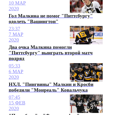
10 МАР
2020
Гол Малкина не помог "Питтсбургу"
одолеть "Вашингтон"
23:37
7 МАР
2020
Два очка Малкина помогли
"Питтсбургу" выиграть второй матч
подряд
05:33
6 МАР
2020
НХЛ. "Пингвины" Малкин и Кросби
победили "Монреаль" Ковальчука
07:45
15 ФЕВ
2020