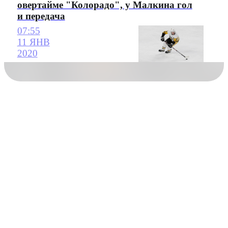
овертайме "Колорадо", у Малкина гол
и передача
07:55
11 ЯНВ
2020