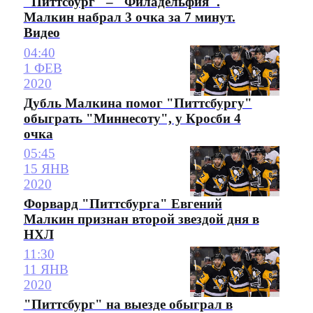
"Питтсбург" – "Филадельфия".
Малкин набрал 3 очка за 7 минут.
Видео
04:40
1 ФЕВ
2020
Дубль Малкина помог "Питтсбургу"
обыграть "Миннесоту", у Кросби 4
очка
05:45
15 ЯНВ
2020
Форвард "Питтсбурга" Евгений
Малкин признан второй звездой дня в
НХЛ
11:30
11 ЯНВ
2020
"Питтсбург" на выезде обыграл в