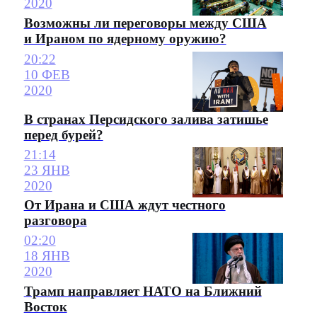
2020
Возможны ли переговоры между США
и Ираном по ядерному оружию?
20:22
10 ФЕВ
2020
В странах Персидского залива затишье
перед бурей?
21:14
23 ЯНВ
2020
От Ирана и США ждут честного
разговора
02:20
18 ЯНВ
2020
Трамп направляет НАТО на Ближний
Восток