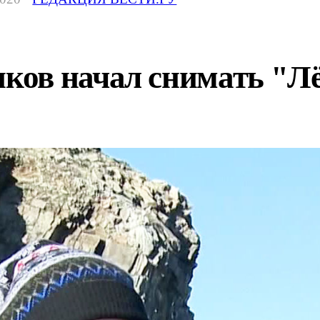
ов начал снимать "Лё