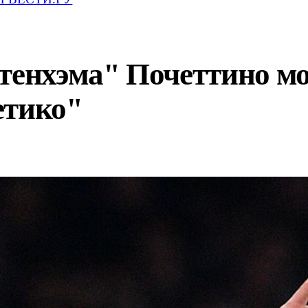
ттенхэма" Почеттино м
етико"