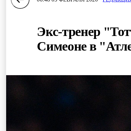
Экс-тренер "То
Симеоне в "Атл