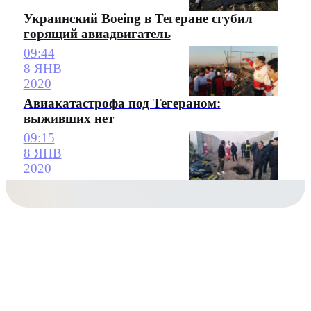
Украинский Boeing в Тегеране сгубил
горящий авиадвигатель
09:44
8 ЯНВ
2020
Авиакатастрофа под Тегераном:
выживших нет
09:15
8 ЯНВ
2020