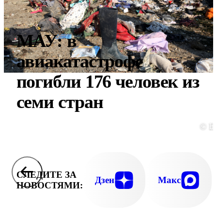
МАУ: в
авиакатастрофе
погибли 176 человек из
семи стран
© E
СЛЕДИТЕ ЗА
Дзен
Макс
НОВОСТЯМИ: