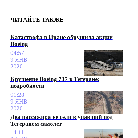
ЧИТАЙТЕ ТАКЖЕ
Катастрофа в Иране обрушила акции
Boeing
04:57
9 ЯНВ
2020
Крушение Boeing 737 в Тегеране:
подробности
01:28
9 ЯНВ
2020
Два пассажира не сели в упавший под
Тегераном самолет
14:11