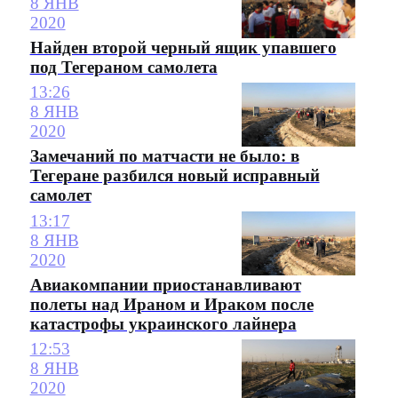
8 ЯНВ
2020
Найден второй черный ящик упавшего
под Тегераном самолета
13:26
8 ЯНВ
2020
Замечаний по матчасти не было: в
Тегеране разбился новый исправный
самолет
13:17
8 ЯНВ
2020
Авиакомпании приостанавливают
полеты над Ираном и Ираком после
катастрофы украинского лайнера
12:53
8 ЯНВ
2020