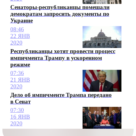
Сенаторы-республиканцы помешали
демократам запросить документы по
Украине
08:46
22 ЯНВ
2020
Республиканцы хотят провести процесс
импичмента Трампу в ускоренном
режиме
07:36
21 ЯНВ
2020
Дело об импичменте Трампа передано
в Сенат
07:30
16 ЯНВ
2020