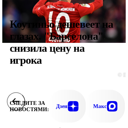
Коутиньо дешевеет на
глазах. "Барселона"
снизила цену на
игрока
© E
СЛЕДИТЕ ЗА
Дзен
Макс
НОВОСТЯМИ: