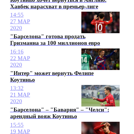
Хавбек нарасхват в премьер-лиге
14:55
27 МАР
2020
"Барселона" готова продать
Гризманна за 100 миллионов евро
16:16
22 МАР
2020
"Интер" может вернуть Фелипе
Коутиньо
13:32
21 МАР
2020
"Барселона" – "Бавария" – "Челси":
арендный вояж Коутиньо
15:55
19 МАР