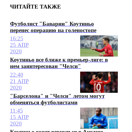
ЧИТАЙТЕ ТАКЖЕ
Футболист "Баварии" Коутиньо
перенес операцию на голеностопе
16:25
25 АПР
2020
Коутиньо все ближе к премьер-лиге: в
нем заинтересован "Челси"
22:40
21 АПР
2020
"Барселона" и "Челси" летом могут
обменяться футболистами
11:45
15 АПР
2020
Коутиньо хочет вернуться в Англию.