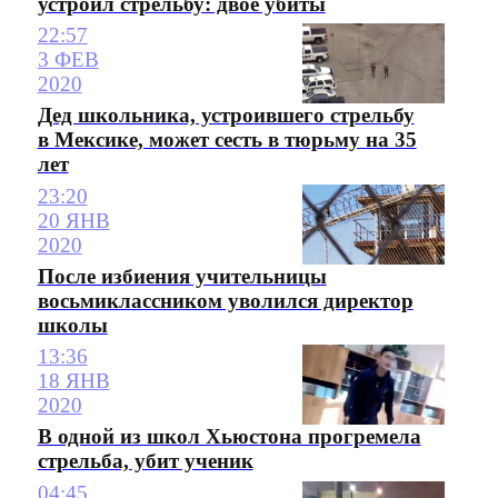
устроил стрельбу: двое убиты
22:57
3 ФЕВ
2020
Дед школьника, устроившего стрельбу
в Мексике, может сесть в тюрьму на 35
лет
23:20
20 ЯНВ
2020
После избиения учительницы
восьмиклассником уволился директор
школы
13:36
18 ЯНВ
2020
В одной из школ Хьюстона прогремела
стрельба, убит ученик
04:45