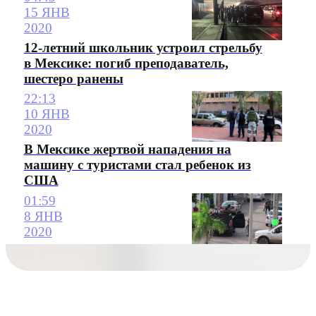
15 ЯНВ
2020
12-летний школьник устроил стрельбу
в Мексике: погиб преподаватель,
шестеро ранены
22:13
10 ЯНВ
2020
В Мексике жертвой нападения на
машину с туристами стал ребенок из
США
01:59
8 ЯНВ
2020