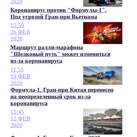
2020
Коронавирус против "Формулы-1".
Под угрозой Гран-при Вьетнама
15:59
26 ФЕВ
2020
Маршрут ралли-марафона
"Шелковый путь" может измениться
из-за коронавируса
11:55
19 ФЕВ
2020
Формула-1. Гран-при Китая перенесен
на неопределенный срок из-за
коронавируса
15:45
12 ФЕВ
2020