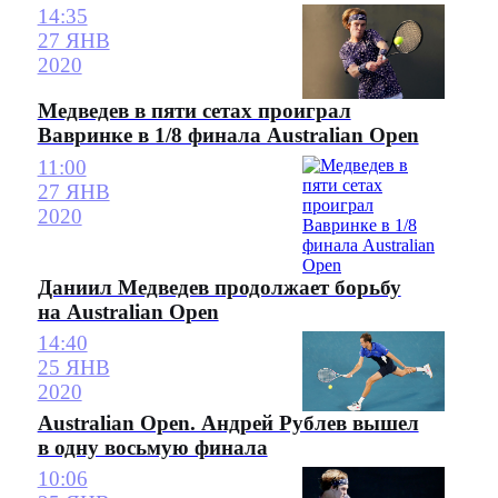
14:35
27 ЯНВ
2020
Медведев в пяти сетах проиграл
Вавринке в 1/8 финала Australian Open
11:00
27 ЯНВ
2020
Даниил Медведев продолжает борьбу
на Australian Open
14:40
25 ЯНВ
2020
Australian Open. Андрей Рублев вышел
в одну восьмую финала
10:06