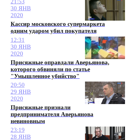
21:53
30 ЯНВ
2020
Кассир московского супермаркета
одним ударом убил покупателя
12:31
30 ЯНВ
2020
Присяжные оправдали Аверьянова,
которого обвиняли по статье
"Умышленное убийство"
20:50
29 ЯНВ
2020
Присяжные признали
предпринимателя Аверьянова
невиновным
23:19
28 ЯНВ