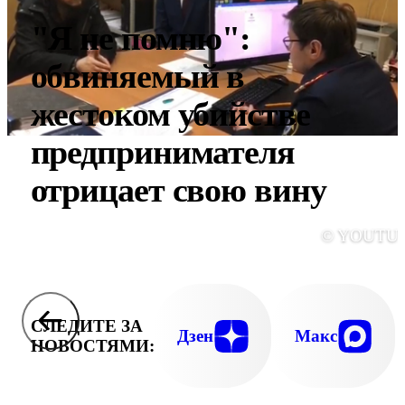
"Я не помню":
обвиняемый в
жестоком убийстве
предпринимателя
отрицает свою вину
© YOUTU
СЛЕДИТЕ ЗА
Дзен
Макс
НОВОСТЯМИ: