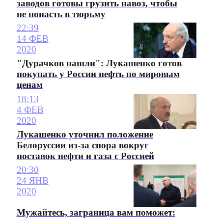
заводов готовы грузить навоз, чтобы
не попасть в тюрьму
22:39
14 ФЕВ
2020
"Дурачков нашли": Лукашенко готов
покупать у России нефть по мировым
ценам
18:13
4 ФЕВ
2020
Лукашенко уточнил положение
Белоруссии из-за спора вокруг
поставок нефти и газа с Россией
20:30
24 ЯНВ
2020
Мужайтесь, заграница вам поможет: