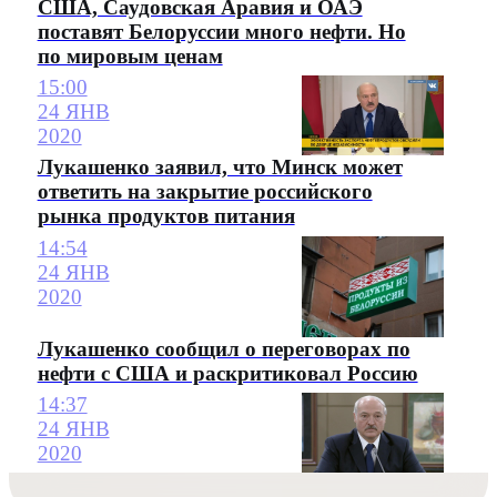
США, Саудовская Аравия и ОАЭ
поставят Белоруссии много нефти. Но
по мировым ценам
15:00
24 ЯНВ
2020
Лукашенко заявил, что Минск может
ответить на закрытие российского
рынка продуктов питания
14:54
24 ЯНВ
2020
Лукашенко сообщил о переговорах по
нефти с США и раскритиковал Россию
14:37
24 ЯНВ
2020