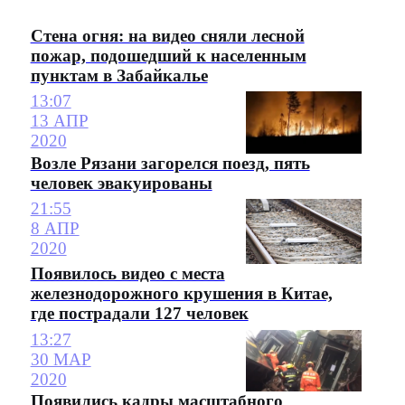
Стена огня: на видео сняли лесной
пожар, подошедший к населенным
пунктам в Забайкалье
13:07
13 АПР
2020
Возле Рязани загорелся поезд, пять
человек эвакуированы
21:55
8 АПР
2020
Появилось видео с места
железнодорожного крушения в Китае,
где пострадали 127 человек
13:27
30 МАР
2020
Появились кадры масштабного