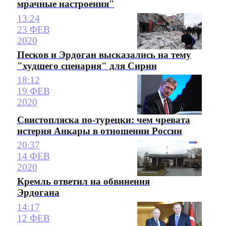
мрачные настроения"
13:24
23 ФЕВ
2020
Песков и Эрдоган высказались на тему
"худшего сценария" для Сирии
18:12
19 ФЕВ
2020
Свистопляска по-турецки: чем чревата
истерия Анкары в отношении России
20:37
14 ФЕВ
2020
Кремль ответил на обвинения
Эрдогана
14:17
12 ФЕВ