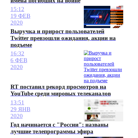
имена погибших на войне
15:12
19 ФЕВ
2020
Выручка и прирост пользователей
Twitter превзошли ожидания, акции на
подъеме
16:32
6 ФЕВ
2020
RT поставил рекорд просмотров на
YouTube среди мировых телеканалов
13:51
29 ЯНВ
2020
Год начинается с "России": названы
лучшие телепрограммы эфира