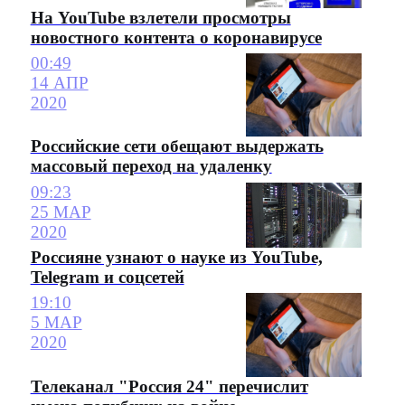
На YouTube взлетели просмотры
новостного контента о коронавирусе
00:49
14 АПР
2020
Российские сети обещают выдержать
массовый переход на удаленку
09:23
25 МАР
2020
Россияне узнают о науке из YouTube,
Telegram и соцсетей
19:10
5 МАР
2020
Телеканал "Россия 24" перечислит