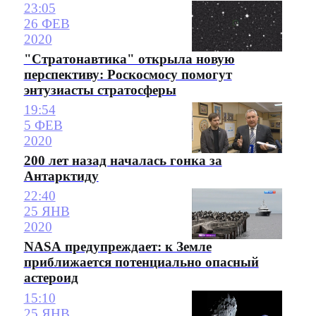
23:05
26 ФЕВ
2020
"Стратонавтика" открыла новую
перспективу: Роскосмосу помогут
энтузиасты стратосферы
19:54
5 ФЕВ
2020
200 лет назад началась гонка за
Антарктиду
22:40
25 ЯНВ
2020
NASA предупреждает: к Земле
приближается потенциально опасный
астероид
15:10
25 ЯНВ