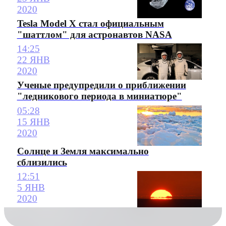
2020
Tesla Model X стал официальным
"шаттлом" для астронавтов NASA
14:25
22 ЯНВ
2020
Ученые предупредили о приближении
"ледникового периода в миниатюре"
05:28
15 ЯНВ
2020
Солнце и Земля максимально
сблизились
12:51
5 ЯНВ
2020