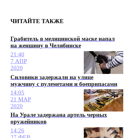
ЧИТАЙТЕ ТАКЖЕ
Грабитель в медицинской маске напал
на женщину в Челябинске
21:40
7 АПР
2020
Силовики задержали на улице
мужчину с пулеметами и боеприпасами
14:05
21 МАР
2020
На Урале задержана артель черных
оружейников
14:26
27 ФЕВ