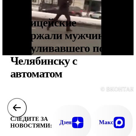
Полицейские
задержали мужчину,
разгуливавшего по
Челябинску с
автоматом
© ВКОНТАК
СЛЕДИТЕ ЗА
Дзен
Макс
НОВОСТЯМИ: