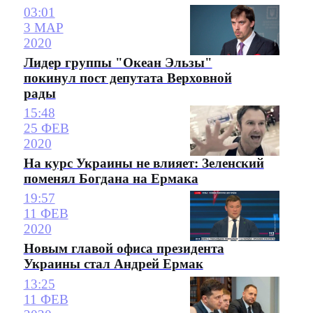
03:01
3 МАР
2020
Лидер группы "Океан Эльзы"
покинул пост депутата Верховной
рады
15:48
25 ФЕВ
2020
На курс Украины не влияет: Зеленский
поменял Богдана на Ермака
19:57
11 ФЕВ
2020
Новым главой офиса президента
Украины стал Андрей Ермак
13:25
11 ФЕВ