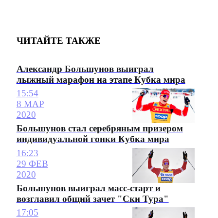
ЧИТАЙТЕ ТАКЖЕ
Александр Большунов выиграл
лыжный марафон на этапе Кубка мира
15:54
8 МАР
2020
Большунов стал серебряным призером
индивидуальной гонки Кубка мира
16:23
29 ФЕВ
2020
Большунов выиграл масс-старт и
возглавил общий зачет "Ски Тура"
17:05