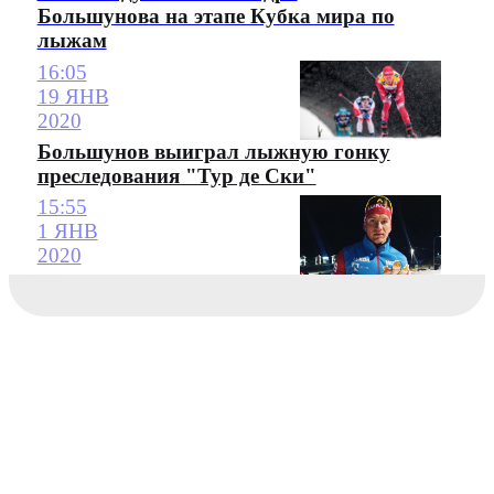
Большунова на этапе Кубка мира по
лыжам
16:05
19 ЯНВ
2020
Большунов выиграл лыжную гонку
преследования "Тур де Ски"
15:55
1 ЯНВ
2020