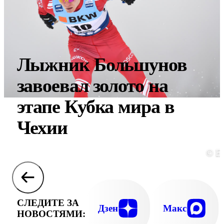
Лыжник Большунов
завоевал золото на
этапе Кубка мира в
Чехии
© E
СЛЕДИТЕ ЗА
Дзен
Макс
НОВОСТЯМИ: