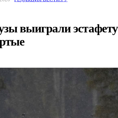
зы выиграли эстафету 
ертые