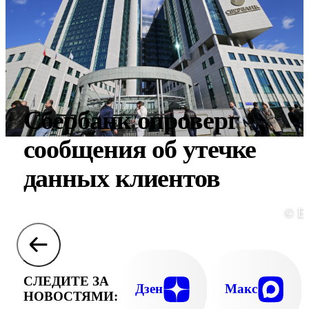
Сбербанк опроверг
сообщения об утечке
данных клиентов
© E
СЛЕДИТЕ ЗА
Дзен
Макс
НОВОСТЯМИ: