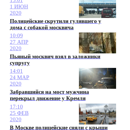
15:01
1 ИЮН
2020
Полицейские скрутили гулявшего у
дома с собакой москвича
10:09
27 АПР
2020
Пьяный москвич взял в заложники
супругу
14:01
24 МАР
2020
Забравшийся на мост мужчина
перекрыл движение у Кремля
17:10
25 ФЕВ
2020
В Москве полицейские сняли с крыши