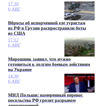
17:30
6 АВГ
Вбросы об испорченной еде туристам
из РФ в Грузии распространяли боты
из США
17:12
6 АВГ
Мирошник заявил, что нужно
готовиться к долгим боевым действиям
на Украине
14:30
6 АВГ
МИД Польши: намеренный перенос
посольства РФ грозит разрывом
дипотношений