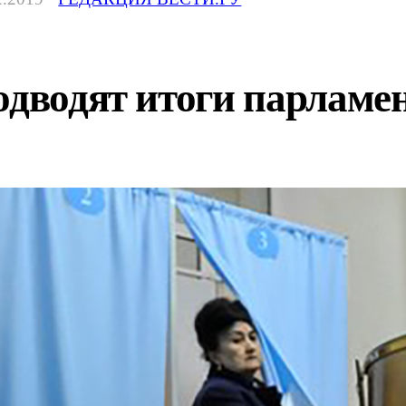
одводят итоги парламе