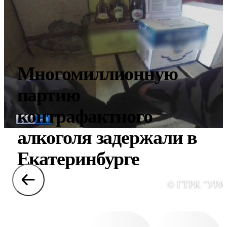
Многомиллионную
партию
контрафактного
алкоголя задержали в
Екатеринбурге
© ГТРК "УРА