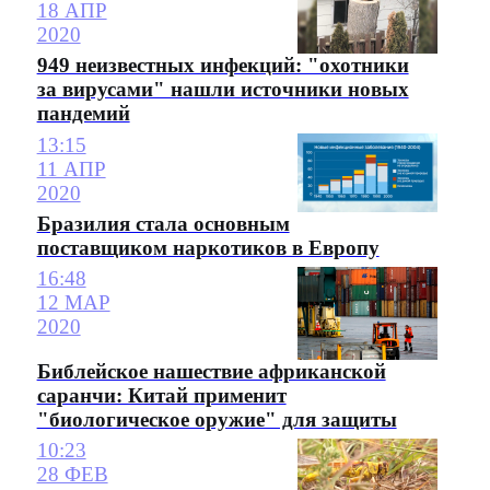
18 АПР
2020
949 неизвестных инфекций: "охотники
за вирусами" нашли источники новых
пандемий
13:15
11 АПР
2020
Бразилия стала основным
поставщиком наркотиков в Европу
16:48
12 МАР
2020
Библейское нашествие африканской
саранчи: Китай применит
"биологическое оружие" для защиты
10:23
28 ФЕВ