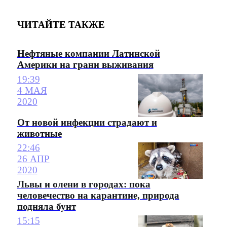
ЧИТАЙТЕ ТАКЖЕ
Нефтяные компании Латинской
Америки на грани выживания
19:39
4 МАЯ
2020
От новой инфекции страдают и
животные
22:46
26 АПР
2020
Львы и олени в городах: пока
человечество на карантине, природа
подняла бунт
15:15