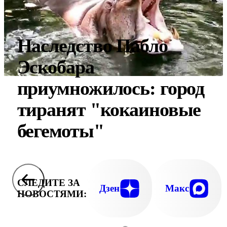
Наследство Пабло
Эскобара
приумножилось: город
тиранят "кокаиновые
бегемоты"
СЛЕДИТЕ ЗА
Дзен
Макс
НОВОСТЯМИ: