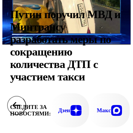
Путин поручил МВД и
Минтрансу
разработать меры по
сокращению
количества ДТП с
участием такси
СЛЕДИТЕ ЗА
Дзен
Макс
НОВОСТЯМИ: