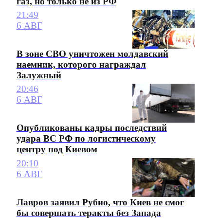
газ, но только не из РФ
21:49
6 АВГ
В зоне СВО уничтожен молдавский
наемник, которого награждал
Залужный
20:46
6 АВГ
Опубликованы кадры последствий
удара ВС РФ по логистическому
центру под Киевом
20:10
6 АВГ
Лавров заявил Рубио, что Киев не смог
бы совершать теракты без Запада