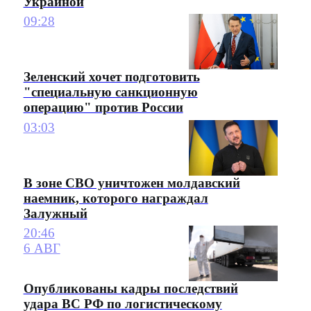
Украиной
09:28
Зеленский хочет подготовить
"специальную санкционную
операцию" против России
03:03
В зоне СВО уничтожен молдавский
наемник, которого награждал
Залужный
20:46
6 АВГ
Опубликованы кадры последствий
удара ВС РФ по логистическому