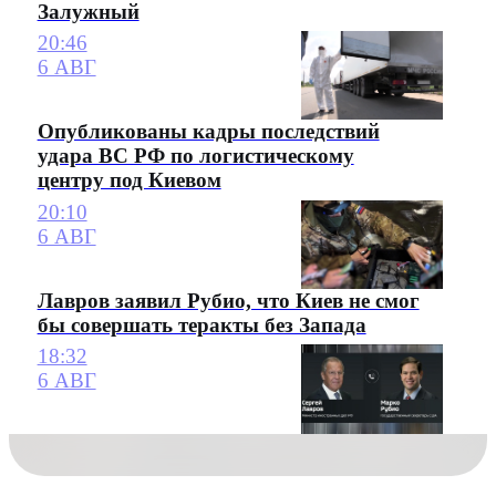
Залужный
20:46
6 АВГ
Опубликованы кадры последствий
удара ВС РФ по логистическому
центру под Киевом
20:10
6 АВГ
Лавров заявил Рубио, что Киев не смог
бы совершать теракты без Запада
18:32
6 АВГ