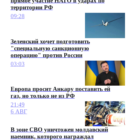
прямое участие НАТО в ударах по
территории РФ
09:28
Зеленский хочет подготовить
"специальную санкционную
операцию" против России
03:03
Европа просит Анкару поставить ей
газ, но только не из РФ
21:49
6 АВГ
В зоне СВО уничтожен молдавский
наемник, которого награждал