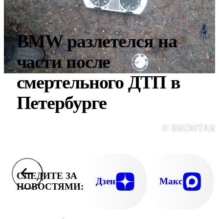
BMW разлетелся на
части после
смертельного ДТП в
Петербурге
© ВКОНТАК
СЛЕДИТЕ ЗА
Дзен
Макс
НОВОСТЯМИ: