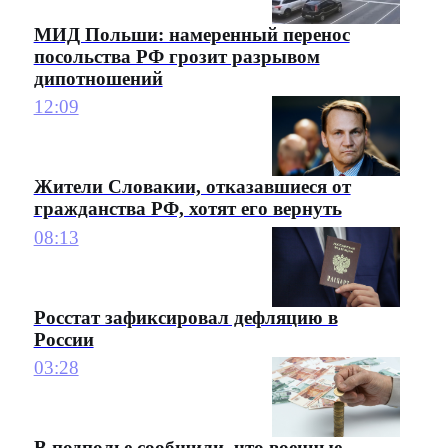
МИД Польши: намеренный перенос
посольства РФ грозит разрывом
дипотношений
12:09
Жители Словакии, отказавшиеся от
гражданства РФ, хотят его вернуть
08:13
Росстат зафиксировал дефляцию в
России
03:28
В подполье сообщили, что военные