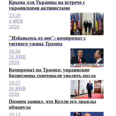
Крыма для Украины на встрече с
украинскими активистами
23:29
4 ФЕВ
2020
"Избавьтесь от нее": компромат с
уютного ужина Трампа
16:34
26 ЯНВ
2020
Компромат на Трампа: украинские
бизнесмены советовали уволить посла
10:27
26 ЯНВ
2020
Помпео заявил, что Келли его дважды
обманула
19:13