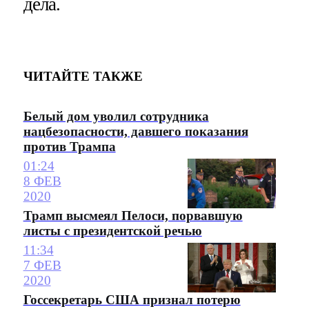
дела.
ЧИТАЙТЕ ТАКЖЕ
Белый дом уволил сотрудника
нацбезопасности, давшего показания
против Трампа
01:24
8 ФЕВ
2020
Трамп высмеял Пелоси, порвавшую
листы с президентской речью
11:34
7 ФЕВ
2020
Госсекретарь США признал потерю