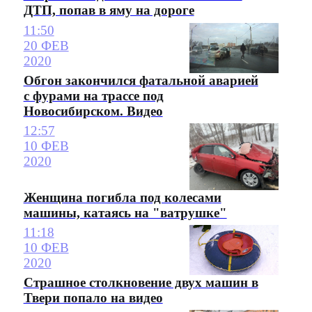
ДТП, попав в яму на дороге
11:50
20 ФЕВ
2020
Обгон закончился фатальной аварией
с фурами на трассе под
Новосибирском. Видео
12:57
10 ФЕВ
2020
Женщина погибла под колесами
машины, катаясь на "ватрушке"
11:18
10 ФЕВ
2020
Страшное столкновение двух машин в
Твери попало на видео