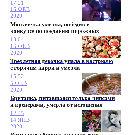
17:51
16 ФЕВ
2020
Москвичка умерла, победив в
конкурсе по поеданию пирожных
13:04
16 ФЕВ
2020
Трехлетняя девочка упала в кастрюлю
с горячим карри и умерла
15:52
5 ФЕВ
2020
Британка, питавшаяся только чипсами
и крекерами, умерла от истощения
12:45
14 ЯНВ
2020
Ватрушки-убийцы: с начала года