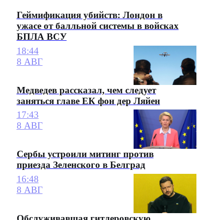
Геймификация убийств: Лондон в
ужасе от балльной системы в войсках
БПЛА ВСУ
18:44
8 АВГ
Медведев рассказал, чем следует
заняться главе ЕК фон дер Ляйен
17:43
8 АВГ
Сербы устроили митинг против
приезда Зеленского в Белград
16:48
8 АВГ
Обслуживавшая гитлеровскую