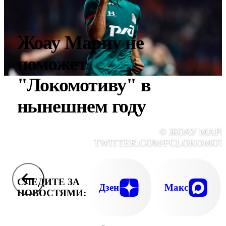
Жоау Мариу не
поможет
"Локомотиву" в
нынешнем году
© ЖОАУ МАРИ
TWITTER.COM/FCLOKOMOT
СЛЕДИТЕ ЗА
Дзен
Макс
НОВОСТЯМИ: