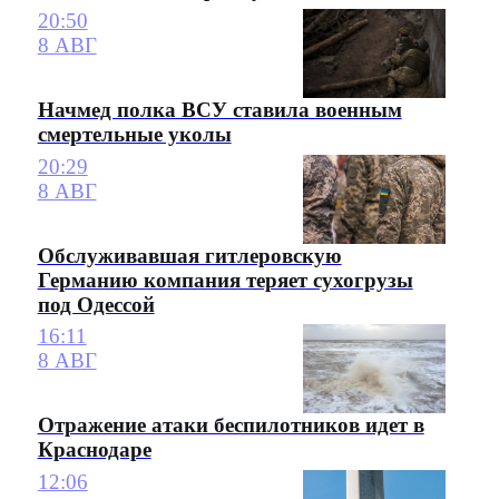
20:50
8 АВГ
Начмед полка ВСУ ставила военным
смертельные уколы
20:29
8 АВГ
Обслуживавшая гитлеровскую
Германию компания теряет сухогрузы
под Одессой
16:11
8 АВГ
Отражение атаки беспилотников идет в
Краснодаре
12:06