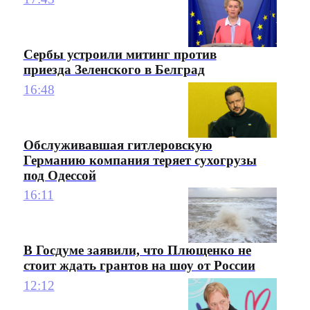
Сербы устроили митинг против
приезда Зеленского в Белград
16:48
Обслуживавшая гитлеровскую
Германию компания теряет сухогрузы
под Одессой
16:11
В Госдуме заявили, что Плющенко не
стоит ждать грантов на шоу от России
12:12