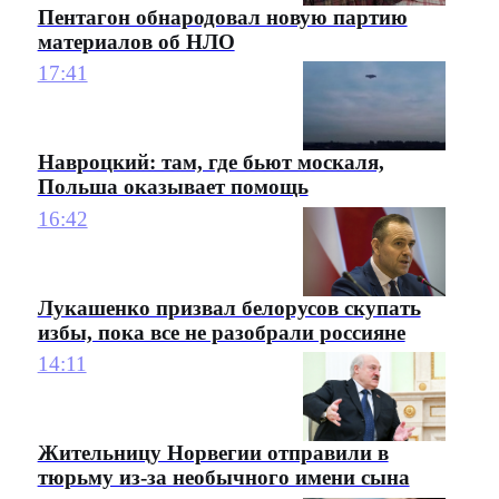
Пентагон обнародовал новую партию
материалов об НЛО
17:41
Навроцкий: там, где бьют москаля,
Польша оказывает помощь
16:42
Лукашенко призвал белорусов скупать
избы, пока все не разобрали россияне
14:11
Жительницу Норвегии отправили в
тюрьму из-за необычного имени сына